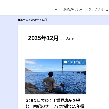
渓流釣行記
タックルレビ
ホーム
2025年
12月
2025年12月
– date –
ソルト釣行記
２泊３日でゆく！世界遺産を望
む、南紀のサーフと地磯で15年振