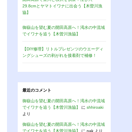
29.8cmとヤマトイワナに出会う【木曽川漁
協】
御嶽山を望む夏の開田高原へ！渇水の中流域
でイワナを追う【木曽川漁協】
【DIY修理】リトルプレゼンツのウエーディ
ングシューズの剥がれを接着剤で補修！
最近のコメント
御嶽山を望む夏の開田高原へ！渇水の中流域
でイワナを追う【木曽川漁協】
に
shhiroaki
より
御嶽山を望む夏の開田高原へ！渇水の中流域
でイワナを追う【木曽川漁協】
に
nak
より