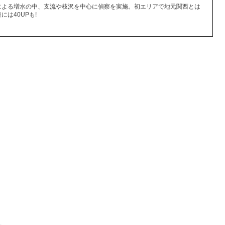
による増水の中、支流や枝沢を中心に偵察を実施。初エリアで地元関西とは
は40UPも!