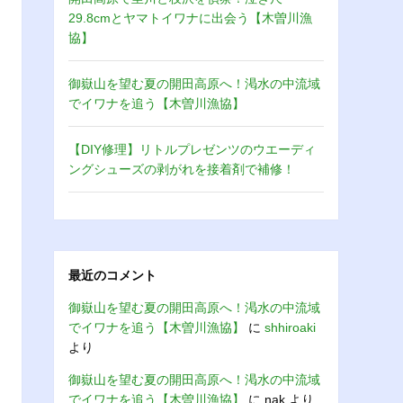
29.8cmとヤマトイワナに出会う【木曽川漁
協】
御嶽山を望む夏の開田高原へ！渇水の中流域
でイワナを追う【木曽川漁協】
【DIY修理】リトルプレゼンツのウエーディ
ングシューズの剥がれを接着剤で補修！
最近のコメント
御嶽山を望む夏の開田高原へ！渇水の中流域
でイワナを追う【木曽川漁協】
に
shhiroaki
より
御嶽山を望む夏の開田高原へ！渇水の中流域
でイワナを追う【木曽川漁協】
に
nak
より