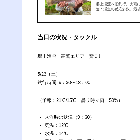
郡上渓流へ初釣行。大雨
違う渓魚の反応多数。最後に
当日の状況・タックル
郡上漁協 高鷲エリア 鷲見川
5/23（土）
釣行時間 9：30〜18：00
（予報：21℃/15℃ 曇り時々雨 50%）
入渓時の状況（9：30）
気温：12℃
水温：14℃