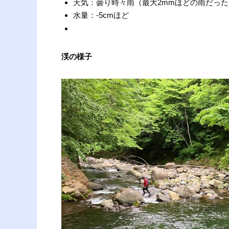
天気：曇り時々雨（最大2mmほどの雨だった
水量：-5cmほど
渓の様子