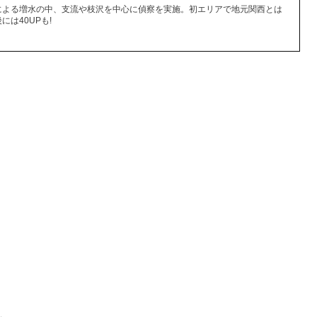
による増水の中、支流や枝沢を中心に偵察を実施。初エリアで地元関西とは
は40UPも!