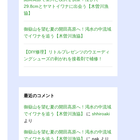
29.8cmとヤマトイワナに出会う【木曽川漁
協】
御嶽山を望む夏の開田高原へ！渇水の中流域
でイワナを追う【木曽川漁協】
【DIY修理】リトルプレゼンツのウエーディ
ングシューズの剥がれを接着剤で補修！
最近のコメント
御嶽山を望む夏の開田高原へ！渇水の中流域
でイワナを追う【木曽川漁協】
に
shhiroaki
より
御嶽山を望む夏の開田高原へ！渇水の中流域
でイワナを追う【木曽川漁協】
に
nak
より