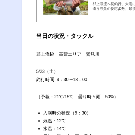
郡上渓流へ初釣行。大雨
違う渓魚の反応多数。最後に
当日の状況・タックル
郡上漁協 高鷲エリア 鷲見川
5/23（土）
釣行時間 9：30〜18：00
（予報：21℃/15℃ 曇り時々雨 50%）
入渓時の状況（9：30）
気温：12℃
水温：14℃