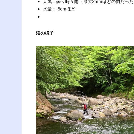
天気：曇り時々雨（最大2mmほどの雨だった
水量：-5cmほど
渓の様子